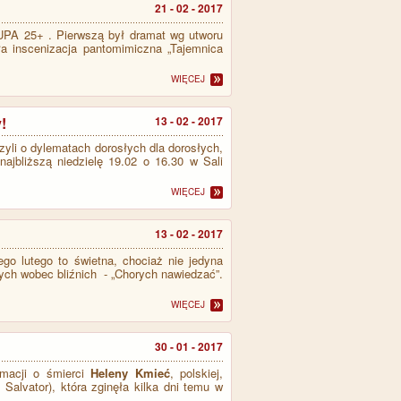
21 - 02 - 2017
RUPA 25+ . Pierwszą był dramat wg utworu
ła inscenizacja pantomimiczna „Tajemnica
WIĘCEJ
!
13 - 02 - 2017
yli o dylematach dorosłych dla dorosłych,
ajbliższą niedzielę 19.02 o 16.30 w Sali
WIĘCEJ
13 - 02 - 2017
go lutego to świetna, chociaż nie jedyna
ych wobec bliźnich - „Chorych nawiedzać”.
WIĘCEJ
30 - 01 - 2017
rmacji o śmierci
Heleny Kmieć
, polskiej,
 Salvator), która zginęła kilka dni temu w