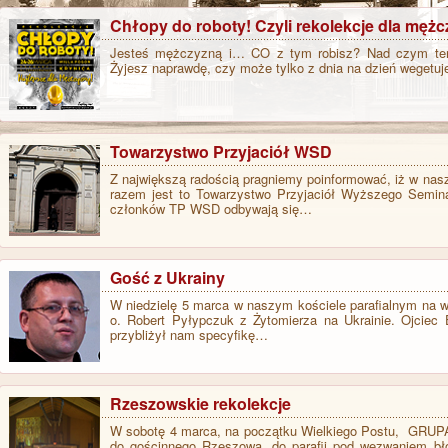
Chłopy do roboty! Czyli rekolekcje dla mężc
Jesteś mężczyzną i… CO z tym robisz? Nad czym ter
Żyjesz naprawdę, czy może tylko z dnia na dzień wegetuj
Towarzystwo Przyjaciół WSD
Z największą radością pragniemy poinformować, iż w nasze
razem jest to Towarzystwo Przyjaciół Wyższego Semin
członków TP WSD odbywają się…
Gość z Ukrainy
W niedzielę 5 marca w naszym kościele parafialnym na w
o. Robert Pyłypczuk z Żytomierza na Ukrainie. Ojciec
przybliżył nam specyfikę…
Rzeszowskie rekolekcje
W sobotę 4 marca, na początku Wielkiego Postu, GRU
do gościnnego Rzeszowa, do parafii pod wezwaniem bło