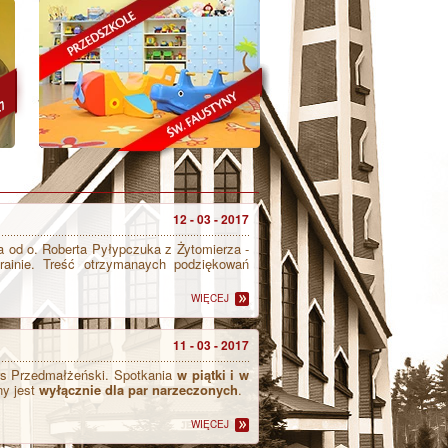
12 - 03 - 2017
 od o. Roberta Pyłypczuka z Żytomierza -
rainie. Treść otrzymanaych podziękowań
WIĘCEJ
11 - 03 - 2017
urs Przedmałżeński. Spotkania
w piątki i w
ny jest
wyłącznie dla par narzeczonych
.
WIĘCEJ