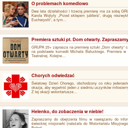
O problemach komediowo
Dwa lata działalności i trzecią premierę ma za sobą G
Karola Wojtyły „Przed sklepem jubilera”, drugą niezwyk
Eucharystii”, a tym…
Premiera sztuki pt. Dom otwarty. Zapraszamy
GRUPA 25+ zaprasza na premierę sztuki „Dom otwarty” cz
na podstawie komedii Michała Bałuckiego. Premiera w n
Teatralnej. Kolejne…
Chorych odwiedzać
Światowy Dzień Chorego, obchodzony co roku jedenaste
okazja, aby wypełnić jeden z siedmiu uczynków miłosiern
Z tej okazji wolontariusze…
Helenko, do zobaczenia w niebie!
Zapraszamy do obejrzenia filmu w nawiązaniu do info
świeckiej misjonarki (należała do Wolontariatu Misyjnego
Boliwii.