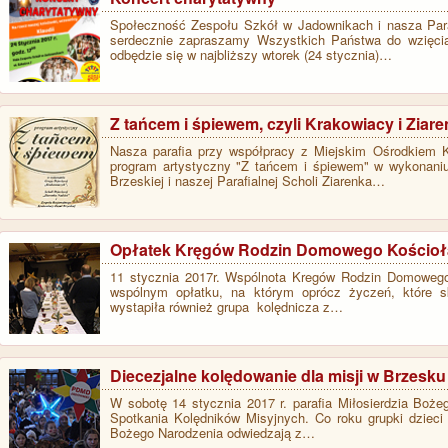
Społeczność Zespołu Szkół w Jadownikach i nasza Para
serdecznie zapraszamy Wszystkich Państwa do wzięcia
odbędzie się w najbliższy wtorek (24 stycznia)…
Z tańcem i śpiewem, czyli Krakowiacy i Ziar
Nasza parafia przy współpracy z Miejskim Ośrodkiem K
program artystyczny "Z tańcem i śpiewem" w wykonani
Brzeskiej i naszej Parafialnej Scholi Ziarenka…
Opłatek Kręgów Rodzin Domowego Kościoł
11 stycznia 2017r. Wspólnota Kregów Rodzin Domowego 
wspólnym opłatku, na którym oprócz życzeń, które sk
wystapiła również grupa kolędnicza z…
Diecezjalne kolędowanie dla misji w Brzesku
W sobotę 14 stycznia 2017 r. parafia Miłosierdzia Boże
Spotkania Kolędników Misyjnych. Co roku grupki dzieci 
Bożego Narodzenia odwiedzają z…