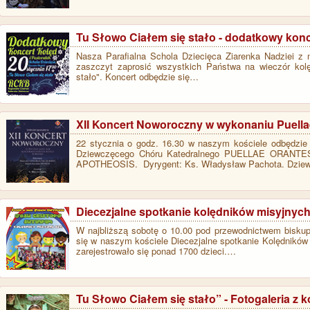
Tu Słowo Ciałem się stało - dodatkowy konc
Nasza Parafialna Schola Dziecięca Ziarenka Nadziei z
zaszczyt zaprosić wszystkich Państwa na wieczór kolę
stało". Koncert odbędzie się…
XII Koncert Noworoczny w wykonaniu Puella
22 stycznia o godz. 16.30 w naszym kościele odbędzie
Dziewczęcego Chóru Katedralnego PUELLAE ORANTES
APOTHEOSIS. Dyrygent: Ks. Władysław Pachota. Dzi
Diecezjalne spotkanie kolędników misyjnyc
W najbliższą sobotę o 10.00 pod przewodnictwem biskup
się w naszym kościele Diecezjalne spotkanie Kolędników
zarejestrowało się ponad 1700 dzieci.…
Tu Słowo Ciałem się stało” - Fotogaleria z 