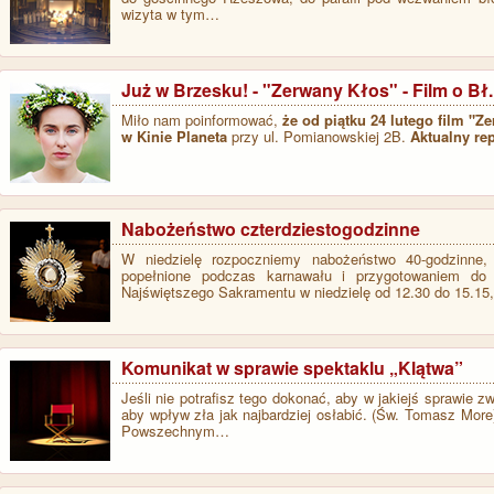
wizyta w tym…
Już w Brzesku! - "Zerwany Kłos" - Film o Bł
Miło nam poinformować,
że od piątku 24 lutego film "
w Kinie Planeta
przy ul. Pomianowskiej 2B.
Aktualny rep
Nabożeństwo czterdziestogodzinne
W niedzielę rozpoczniemy nabożeństwo 40-godzinne,
popełnione podczas karnawału i przygotowaniem do 
Najświętszego Sakramentu w niedzielę od 12.30 do 15.15
Komunikat w sprawie spektaklu „Klątwa”
Jeśli nie potrafisz tego dokonać, aby w jakiejś sprawie z
aby wpływ zła jak najbardziej osłabić. (Św. Tomasz Mor
Powszechnym…