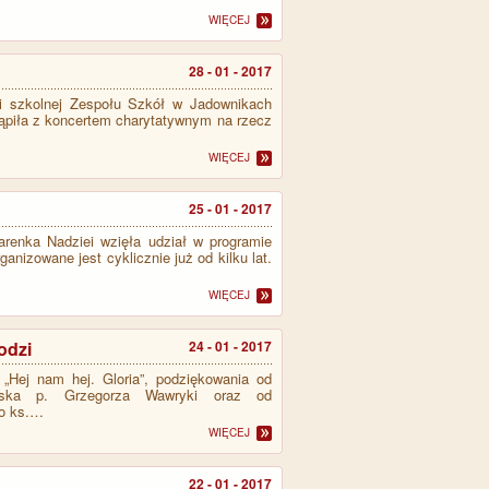
WIĘCEJ
28 - 01 - 2017
ci szkolnej Zespołu Szkół w Jadownikach
tąpiła z koncertem charytatywnym na rzecz
WIĘCEJ
25 - 01 - 2017
arenka Nadziei wzięła udział w programie
nizowane jest cyklicznie już od kilku lat.
WIĘCEJ
odzi
24 - 01 - 2017
 „Hej nam hej. Gloria”, podziękowania od
eska p. Grzegorza Wawryki oraz od
go ks.…
WIĘCEJ
22 - 01 - 2017