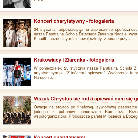
Koncert charytatywny - fotogaleria
24 stycznia, odpowiadając na zaproszenie społecznoś
nasza Parafialna Schola Dziecięca Ziarenka Nadziei wys
Klaudii - uczennicy miejscowej szkoły. Zebrane przy…
Krakowiacy i Ziarenka - fotogaleria
W poniedziałek 23 stycznia nasza Parafialna Schola Zi
artystycznym pt. "Z tańcem i śpiewem". Wydarzenie to orga
Na scenie…
Wszak Chrystus się rodzi śpiewać nam się g
Owacje na stojąco po finałowej, żywiołowej pastorałce
jednego z patronów honorowych Burmistrza Brz
współorganizatora, Proboszcza parafii Miłosierdzia Boże
Koncert charytatywny