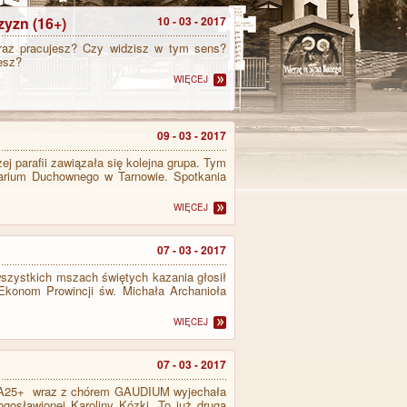
zyzn (16+)
10 - 03 - 2017
az pracujesz? Czy widzisz w tym sens?
esz?
WIĘCEJ
09 - 03 - 2017
j parafii zawiązała się kolejna grupa. Tym
arium Duchownego w Tarnowie. Spotkania
WIĘCEJ
07 - 03 - 2017
szystkich mszach świętych kazania głosił
 Ekonom Prowincji św. Michała Archanioła
WIĘCEJ
07 - 03 - 2017
PA25+ wraz z chórem GAUDIUM wyjechała
gosławionej Karoliny Kózki. To już druga