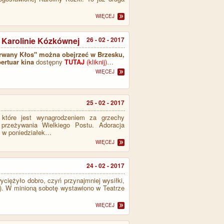
WIĘCEJ
. Karolinie Kózkównej
26 - 02 - 2017
Zerwany Kłos" można obejrzeć w Brzesku,
ertuar kina
dostępny
TUTAJ
(kliknij)
…
WIĘCEJ
25 - 02 - 2017
 które jest wynagrodzeniem za grzechy
przeżywania Wielkiego Postu. Adoracja
, w poniedziałek…
WIĘCEJ
24 - 02 - 2017
wyciężyło dobro, czyń przynajmniej wysiłki,
e). W minioną sobotę wystawiono w Teatrze
WIĘCEJ