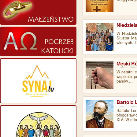
Niedziel
W Niedziel
Służba Mar
wiernych. T
Męski R
W ostatni c
wspólnie p
panów.…
Bartolo 
Bartolo Lo
błogosławi
XIV. W mło