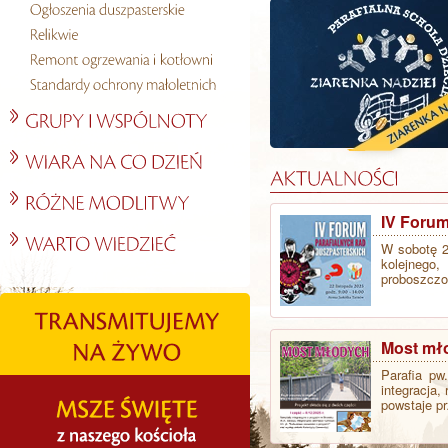
IV Forum
W sobotę 2
kolejnego
proboszczo
Most mł
Parafia pw
integracja,
powstaje p