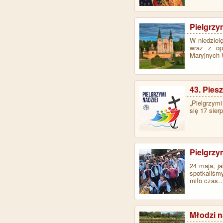
Pielgrz
W niedziel
wraz z op
Maryjnych W
43. Pies
„Pielgrzymi
się 17 sier
Pielgrz
24 maja, j
spotkaliśm
miło czas
Młodzi n