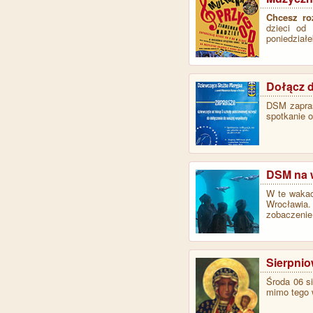
Chcesz ro
dzieci od
poniedział
Dołącz d
DSM zapras
spotkanie o
DSM na 
W te wakac
Wrocławia.
zobaczeni
Sierpnio
Środa 06 s
mimo tego 