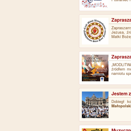
Zaprasz
Zapraszamy
Jezusa, źr
Matki Boże
Zaprasza
„MODLITWA
źródłem mo
namiotu sp
Jestem z
Dobiegł k
Małopolski
Muzyczna