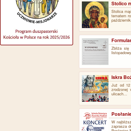
Stolico 
Stolica mąd
tematem ro
październik
Formula
Zbliża się
listopadow
Iskra Bo
Już od 12 
zrodzonej 
ulicach…
Posłanie
W najbliżs
zaprasza d
Posłaniec 