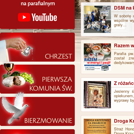
DSM na 
W sobotę d
wspólne wy
grały…
Razem w e
Parafia pw.
został zr
dedykowany
Z różańc
Jesienny 
opiekunem
wyprawy by
Droga K
Straż Hono
Drogą Krzy