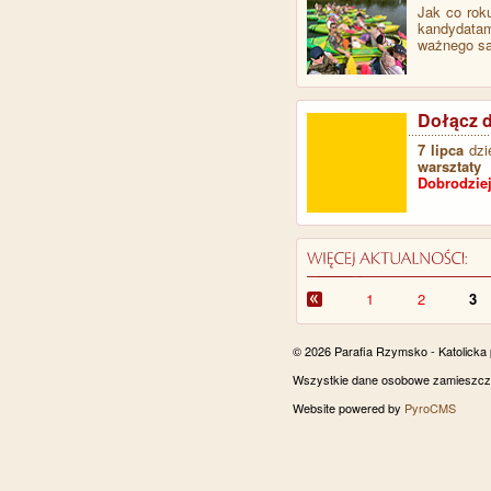
Jak co rok
kandydata
ważnego s
Dołącz 
7 lipca
dzie
warsztaty
Dobrodzie
1
2
3
© 2026 Parafia Rzymsko - Katolicka
Wszystkie dane osobowe zamieszczon
Website powered by
PyroCMS