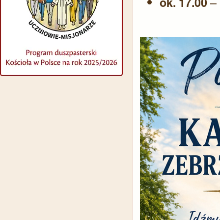
– 
ok. 17.00