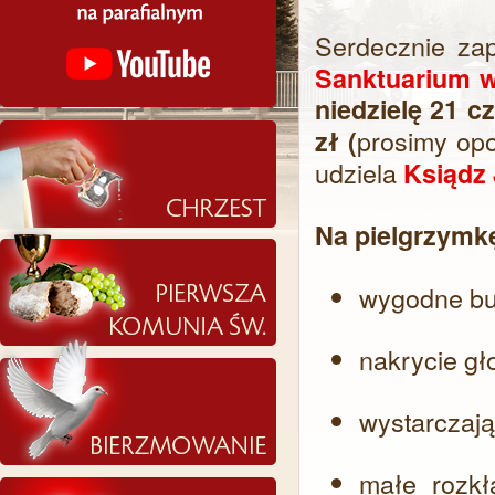
Serdecznie za
Sanktuarium w
niedzielę 21 c
prosimy opo
zł (
udziela
Ksiądz
Na pielgrzymk
wygodne bu
nakrycie gł
wystarczając
małe rozkł