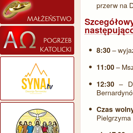
przerw na 
Szcegóło
następując
– wyja
8:30
– Msz
11:00
– Dr
12:30
Bernardynów
Czas woln
Pielgrzyma