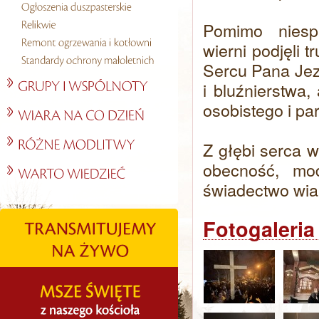
Pomimo niespr
wierni podjęli 
Sercu Pana Jez
i bluźnierstwa
osobistego i pa
Z głębi serca 
obecność, mod
świadectwo wia
Fotogaleria