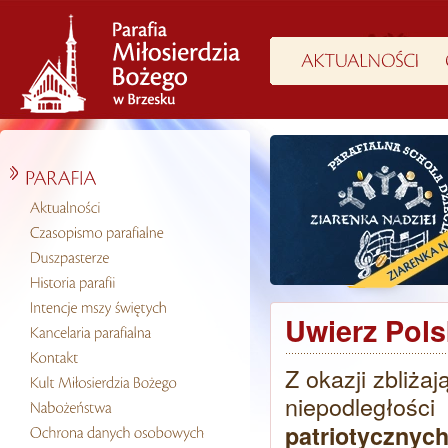
Uwierz Pols
Z okazji zbliża
niepodległoś
patriotyczn