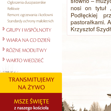
słowno – muzy
nosi on tytuł
Podłęckiej p
pastorałkami. 
Krzysztof Szydł