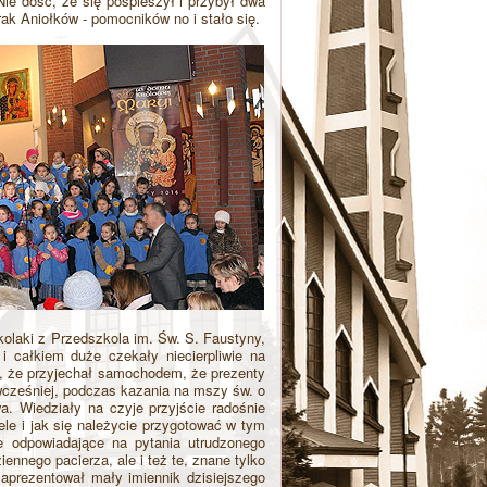
 Nie dość, że się pospieszył i przybył dwa
rak Aniołków - pomocników no i stało się.
zkolaki z Przedszkola im. Św. S. Faustyny,
 i całkiem duże czekały niecierpliwie na
się, że przyjechał samochodem, że prezenty
 wcześniej, podczas kazania na mszy św. o
wa. Wiedziały na czyje przyjście radośnie
ele i jak się należycie przygotować w tym
e odpowiadające na pytania utrudzonego
iennego pacierza, ale i też te, znane tylko
zaprezentował mały imiennik dzisiejszego