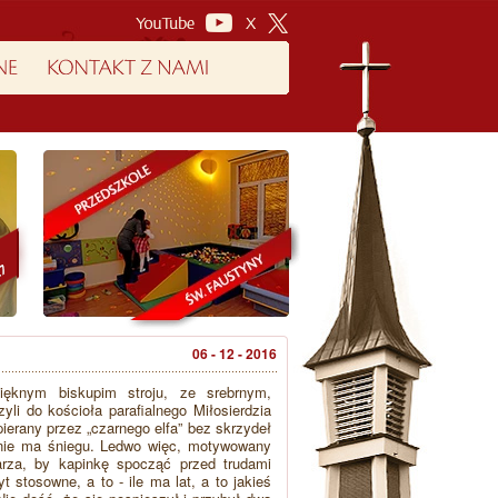
06 - 12 - 2016
ęknym biskupim stroju, ze srebrnym,
li do kościoła parafialnego Miłosierdzia
erany przez „czarnego elfa” bez skrzydeł
o nie ma śniegu. Ledwo więc, motywowany
tarza, by kapinkę spocząć przed trudami
t stosowne, a to - ile ma lat, a to jakieś