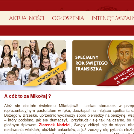
A cóż to za Mikołaj ?
Ależ się dostało świętemu Mikołajowi! Ledwo staruszek w przepi
reprezentacyjnym pastorałem w ręku, doczłapał na miejsce spotkania czy
Bożego w Brzesku, uprzednio wydawszy sporo pieniędzy na benzynę, wspi
– który podobno, jak się tłumaczył, przybrudził się tak na czarno, b
głośnym śpiewem
Ziarenek Nadziei
, Święty zbliżył się do stopni oł
rozdawania wielkich, ciężkich pakunków, a już zaczęły się pytania niezby