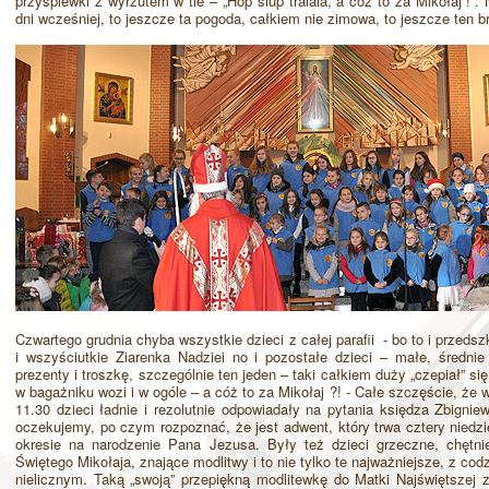
przyśpiewki z wyrzutem w tle – „Hop siup tralala, a cóż to za Mikołaj !”.
dni wcześniej, to jeszcze ta pogoda, całkiem nie zimowa, to jeszcze ten b
Czwartego grudnia chyba wszystkie dzieci z całej parafii - bo to i przeds
i wszyściutkie Ziarenka Nadziei no i pozostałe dzieci – małe, średnie
prezenty i troszkę, szczególnie ten jeden – taki całkiem duży „czepiał” 
w bagażniku wozi i w ogóle – a cóż to za Mikołaj ?! - Całe szczęście, że
11.30 dzieci ładnie i rezolutnie odpowiadały na pytania księdza Zbignie
oczekujemy, po czym rozpoznać, że jest adwent, który trwa cztery niedzi
okresie na narodzenie Pana Jezusa. Były też dzieci grzeczne, chętni
Świętego Mikołaja, znające modlitwy i to nie tylko te najważniejsze, z codz
nielicznym. Taką „swoją” przepiękną modlitewkę do Matki Najświętszej 