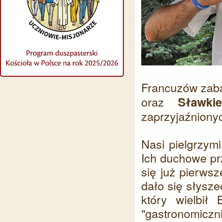
Francuzów zaba
oraz
Sławk
zaprzyjaźniony
Nasi pielgrzymi
Ich duchowe pr
się już pierws
dało się słysz
który wielbił
"gastronomicz