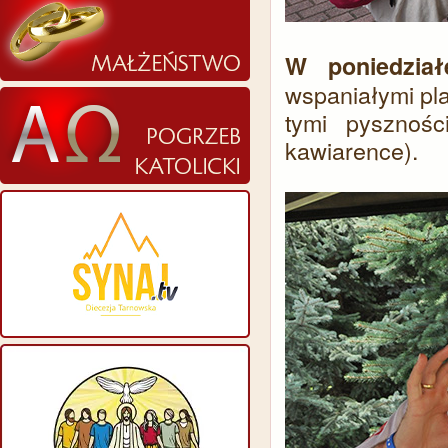
W poniedział
wspaniałymi pla
tymi pysznośc
kawiarence).