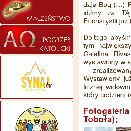
daje Bóg (…) P
idźmy za TĄ
Eucharystii już
Do tego, abyśmy
tym największ
Catalina Riva
wystawiony w s
- zrealizowany
Wystawiony ju
licznej widown
który codzienni
Fotogaleri
Toboła);