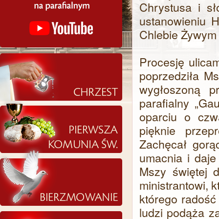
Chrystusa i s
ustanowieniu H
Chlebie Żywym 
Procesję ulicam
poprzedziła M
wygłoszoną pr
parafialny „Ga
oparciu o czwa
pięknie przep
Zachęcał gorą
umacnia i daje
Mszy świętej
ministrantowi, 
którego radość 
ludzi podąża za