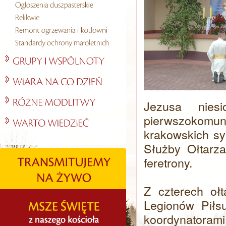
Jezusa niesi
pierwszokomun
krakowskich syp
Służby Ołtarza
feretrony.
Z czterech oł
Legionów Piłs
koordynatoram