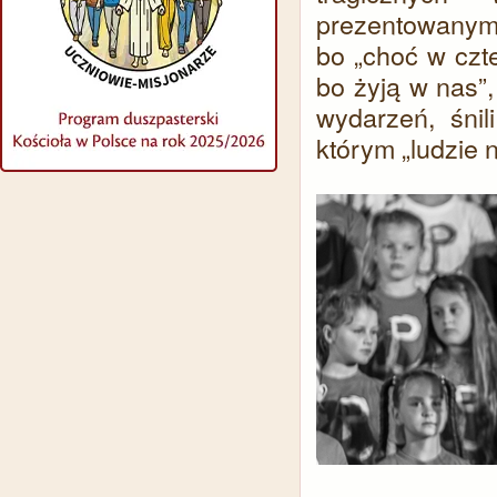
prezentowanymi 
bo „choć w czt
bo żyją w nas”,
wydarzeń, śnil
którym „ludzie 