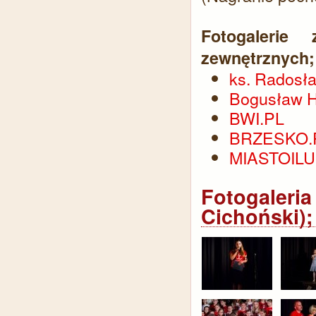
Fotogalerie
zewnętrznych;
ks. Radosła
Bogusław H
BWI.PL
BRZESKO.
MIASTOILU
Fotogaler
Cichoński);