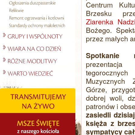
Centrum Kultu
Brzesku prz
Ziarenka Nadz
Bożego. Spekt
przez małych ar
Spotkanie r
prezentacj
tegorocznyc
Muzycznych Z
Górze, przygo
dobrej woli, 
patronów i obs
zasiedli dzisi
księża z brzes
sympatycy cał