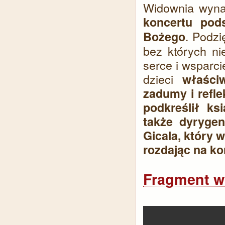
Widownia wyna
koncertu pod
. Podz
Bożego
bez których ni
serce i wsparc
dzieci
właści
zadumy i refle
podkreślił ks
także dyrygen
Gicala, który 
rozdając na ko
Fragment wy