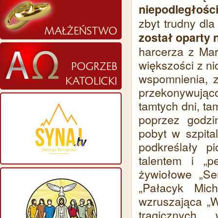
niepodległoś
zbyt trudny dl
został oparty
harcerza z Mar
większości z n
wspomnienia, 
przekonywując
tamtych dni, t
poprzez godzi
pobyt w szpita
podkreślały p
talentem i „p
żywiołowe „Se
„Pałacyk Mich
wzruszająca „W
tragicznych