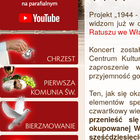
Projekt „1944 -
widzom już w cz
Ratuszu we Wł
Koncert zost
Centrum Kultu
zaproszenie 
przyjemność go
Ten, jak się o
elementów sp
czwartkowy wie
przenieść si
okupowanej Wa
sześćdzies