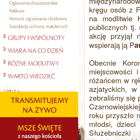
międzynarodow
kręgu osób z F
na modlitwie 
publicznych tj.
akcję przyjął
wspierają ją P
a
Obecnie Koro
miejscowości i
różańcem w ręk
azjatyckich, 
zebraliśmy się 
Czarnowiejskiej
roku przyszło n
młodsi, dzieci
Służebniczki