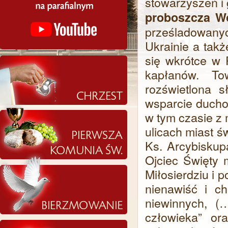
stowarzyszeń i
proboszcza W
prześladowanyc
Ukrainie a tak
się wkrótce w 
kapłanów. To
rozświetlona s
wsparcie ducho
w tym czasie z
ulicach miast ś
Ks. Arcybiskup
Ojciec Święty 
Miłosierdziu i p
nienawiść i c
niewinnych, (
człowieka” or