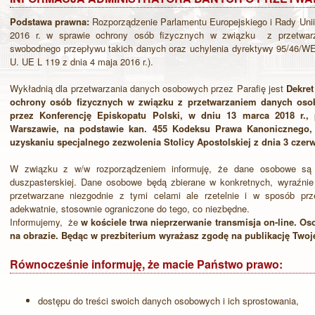
Podstawa prawna:
Rozporządzenie Parlamentu Europejskiego i Rady Unii 
2016 r. w sprawie ochrony osób fizycznych w związku z przetwar
swobodnego przepływu takich danych oraz uchylenia dyrektywy 95/46/WE
U. UE L 119 z dnia 4 maja 2016 r.).
Wykładnią dla przetwarzania danych osobowych przez Parafię jest
Dekret
ochrony osób fizycznych w związku z przetwarzaniem danych oso
przez Konferencję Episkopatu Polski, w dniu 13 marca 2018 r.,
Warszawie, na podstawie kan. 455 Kodeksu Prawa Kanonicznego, 
uzyskaniu specjalnego zezwolenia Stolicy Apostolskiej z dnia 3 czer
W związku z w/w rozporządzeniem informuję, że dane osobowe są n
duszpasterskiej. Dane osobowe będą zbierane w konkretnych, wyraźnie 
przetwarzane niezgodnie z tymi celami ale rzetelnie i w sposób prze
adekwatnie, stosownie ograniczone do tego, co niezbędne.
Informujemy, że
w kościele trwa nieprzerwanie transmisja on-line. O
na obrazie. Będąc w prezbiterium wyrażasz zgodę na publikację Twoj
Równocześnie informuję, że macie Państwo prawo:
dostępu do treści swoich danych osobowych i ich sprostowania,