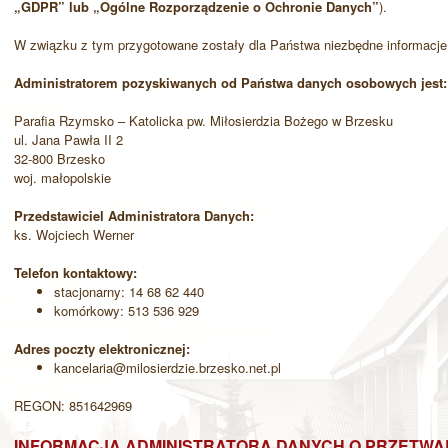
„GDPR” lub „Ogólne Rozporządzenie o Ochronie Danych”
).
W związku z tym przygotowane zostały dla Państwa niezbędne informacje, 
Administratorem pozyskiwanych od Państwa danych osobowych jest
Parafia Rzymsko – Katolicka pw. Miłosierdzia Bożego w Brzesku
ul. Jana Pawła II 2
32-800 Brzesko
woj. małopolskie
Przedstawiciel Administratora Danych:
ks. Wojciech Werner
Telefon kontaktowy:
stacjonarny: 14 68 62 440
komórkowy: 513 536 929
Adres poczty elektronicznej:
kancelaria@milosierdzie.brzesko.net.pl
REGON: 851642969
INFORMACJA ADMINISTRATORA DANYCH O PRZETW