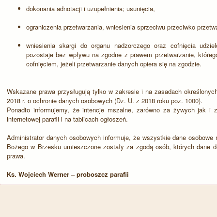
dokonania adnotacji i uzupełnienia; usunięcia,
ograniczenia przetwarzania, wniesienia sprzeciwu przeciwko przetw
wniesienia skargi do organu nadzorczego oraz cofnięcia udz
pozostaje bez wpływu na zgodne z prawem przetwarzanie, któreg
cofnięciem, jeżeli przetwarzanie danych opiera się na zgodzie.
Wskazane prawa przysługują tylko w zakresie i na zasadach określony
2018 r. o ochronie danych osobowych (Dz. U. z 2018 roku poz. 1000).
Ponadto informujemy, że intencje mszalne, zarówno za żywych jak i 
internetowej parafii i na tablicach ogłoszeń.
Administrator danych osobowych informuje, że wszystkie dane osobowe na 
Bożego w Brzesku umieszczone zostały za zgodą osób, których dane d
prawa.
Ks. Wojciech Werner – proboszcz parafii