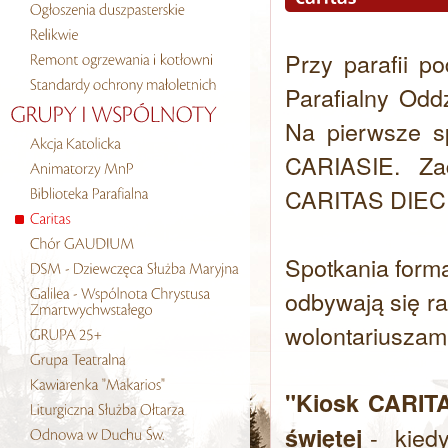
Przy parafii 
Parafialny Odd
Na pierwsze s
CARIASIE. Za
CARITAS DIEC
Spotkania for
odbywają się ra
wolontariuszami
"Kiosk CARITA
- kiedy
świętej