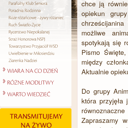
chce ją równi
opiekun grup
chrześcijanin
możliwe anim
spotykają się 
Pismo Święte, 
między członk
Aktualnie opiek
Do grupy Anim
która przyjęła
równoznaczne
Zapraszamy ws