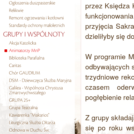
przez Księdza 
funkcjonowania
przyjęcia Sakr
dzieliłyby się 
W programie M
odbywających s
trzydniowe rek
czasem oderw
pogłębienie rel
Z grupy składaj
się po roku ws