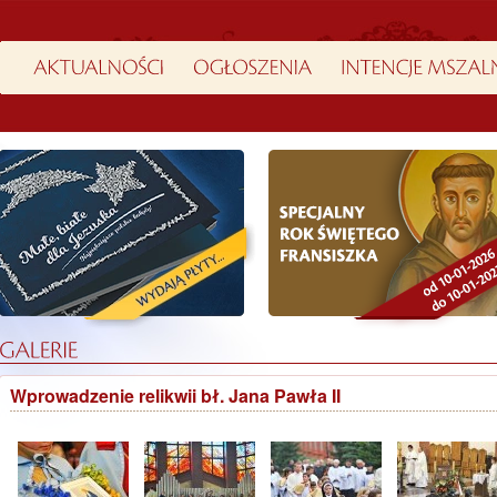
Wprowadzenie relikwii bł. Jana Pawła II