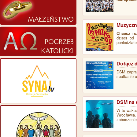
Muzyczna
Chcesz ro
dzieci od
poniedział
Dołącz d
DSM zapras
spotkanie o
DSM na 
W te wakac
Wrocławia.
zobaczeni