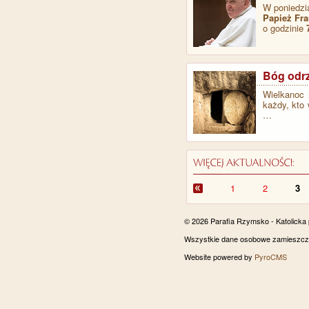
W poniedzi
Papież Fr
o godzinie
Bóg odrz
​Wielkanoc
każdy, kto 
…
1
2
3
© 2026 Parafia Rzymsko - Katolicka
Wszystkie dane osobowe zamieszczon
Website powered by
PyroCMS