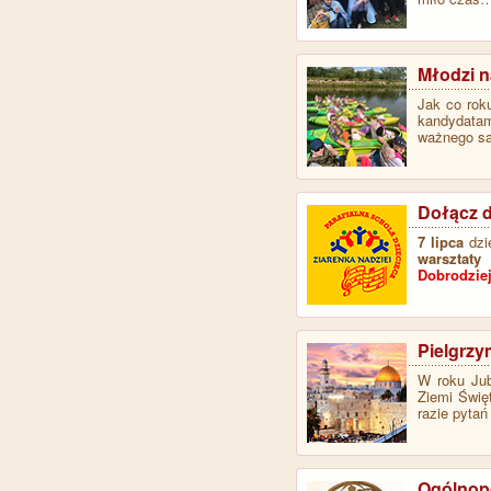
Młodzi n
Jak co rok
kandydata
ważnego s
Dołącz 
7 lipca
dzie
warsztaty
Dobrodzie
Pielgrzy
W roku Jub
Ziemi Świę
razie pytań
Ogólnop