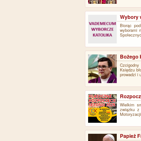
Wybory 
Biorąc pod
wyborami n
Społeczny
Bożego b
Czcigodny 
Księdzu bł
prowadzi i 
Rozpoczę
​Wielkim 
związku z 
Motoryzacj
Papież F