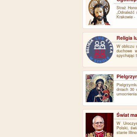
Straż Hono
„Odnaleźć 
Krakowie 
Religia 
W obliczu d
duchowe w 
spychając 
Pielgrzy
Pielgrzymk
dniach 30 
umocnienia
Świat m
W Uroczys
Polski,
świ
stanie Illi