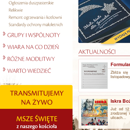
Formula
Zbliża się
listopadow
Iskra Bo
Już od 12 
zrodzonej 
ulicach…