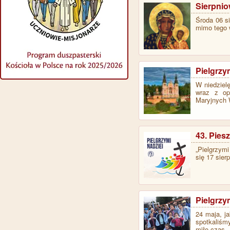
Sierpnio
Środa 06 s
mimo tego 
Pielgrz
W niedziel
wraz z op
Maryjnych W
43. Pies
„Pielgrzymi
się 17 sier
Pielgrz
24 maja, j
spotkaliśm
miło czas