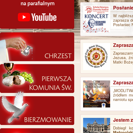
Posłanie
W najbliżs
zaprasza d
Posłaniec 
Zaprasz
Zapraszamy
Jezusa, źr
Matki Boże
Zaprasza
„MODLITWA
źródłem mo
namiotu sp
Jestem z
Dobiegł k
Małopolski