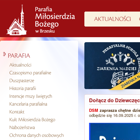
Dołącz do Dziewczęc
DSM
zaprasza chętne dzi
odbędzie się 16.09.2025 r. 